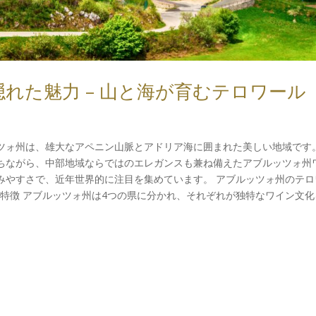
れた魅力 – 山と海が育むテロワール
ツォ州は、雄大なアペニン山脈とアドリア海に囲まれた美しい地域です。
ちながら、中部地域ならではのエレガンスも兼ね備えたアブルッツォ州
みやすさで、近年世界的に注目を集めています。 アブルッツォ州のテロ
理的特徴 アブルッツォ州は4つの県に分かれ、それぞれが独特なワイン文