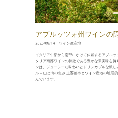
アブルッツォ州ワインの隠
2025/08/14
|
ワイン生産地
イタリア中部から南部にかけて位置するアブルッ
タリア南部ワインの特徴である豊かな果実味を持
ンは、ジューシーな味わいとドリンカブルな親し
ル – 山と海の恵み 主要都市とワイン産地の地
んでいます。...