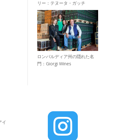
リー：テヌータ・ガッチ
ロンバルディア州の隠れた名
門：Giorgi Wines

アイ