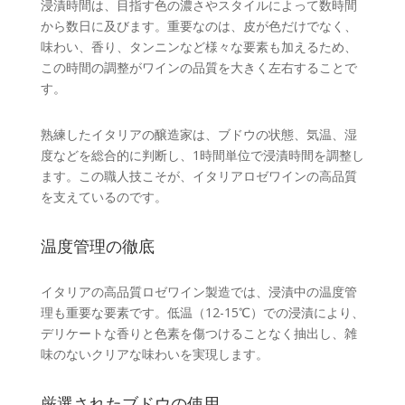
浸漬時間は、目指す色の濃さやスタイルによって数時間
から数日に及びます。重要なのは、皮が色だけでなく、
味わい、香り、タンニンなど様々な要素も加えるため、
この時間の調整がワインの品質を大きく左右することで
す。
熟練したイタリアの醸造家は、ブドウの状態、気温、湿
度などを総合的に判断し、1時間単位で浸漬時間を調整し
ます。この職人技こそが、イタリアロゼワインの高品質
を支えているのです。
温度管理の徹底
イタリアの高品質ロゼワイン製造では、浸漬中の温度管
理も重要な要素です。低温（12-15℃）での浸漬により、
デリケートな香りと色素を傷つけることなく抽出し、雑
味のないクリアな味わいを実現します。
厳選されたブドウの使用