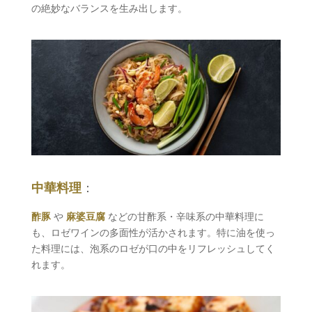
の絶妙なバランスを生み出します。
中華料理
：
酢豚
や
麻婆豆腐
などの甘酢系・辛味系の中華料理に
も、ロゼワインの多面性が活かされます。特に油を使っ
た料理には、泡系のロゼが口の中をリフレッシュしてく
れます。