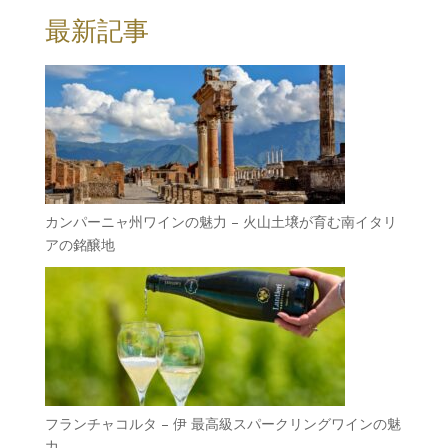
最新記事
カンパーニャ州ワインの魅力 – 火山土壌が育む南イタリ
アの銘醸地
フランチャコルタ – 伊 最高級スパークリングワインの魅
力