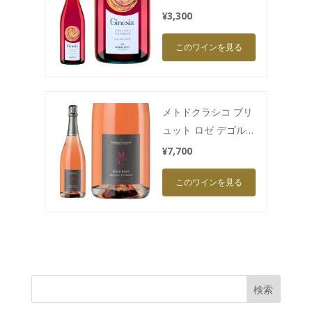
"GINESIA"
¥3,300
このワインを見る
メトドクラシコ ブリ
ュット ロゼ デゴルジ
ュマン2023 "M.C.
¥7,700
Brut Rosé 20"
このワインを見る
検索