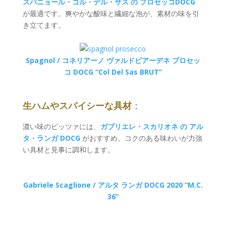
スパニョール・コル・デル・サス の プロセッコDOCG
が最適です。爽やかな酸味と繊細な泡が、素材の味を引
き立てます。
Spagnol / コネリアーノ ヴァルドビアーデネ プロセッ
コ DOCG “Col Del Sas BRUT”
生ハムやスパイシーな具材
：
濃い味のピッツァには、
ガブリエレ・スカリオネ の アル
タ・ランガ DOCG
がおすすめ。コクのある味わいが力強
い具材と見事に調和します。
Gabriele Scaglione / アルタ ランガ DOCG 2020 “M.C.
36”