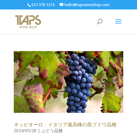
027 370 1213
hello@tapswineshop.com
ネッビオーロ：イタリア最高峰の黒ブドウ品種
2024/05/28
|
ぶどう品種