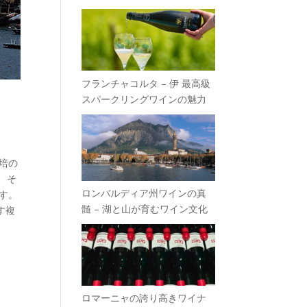
フランチャコルタ – 伊 最高級
スパークリングワインの魅力
培の
、そ
ロンバルディア州ワインの真
す。
髄 – 湖と山が育むワイン文化
す複
ロマーニャの誇り高きワイナ