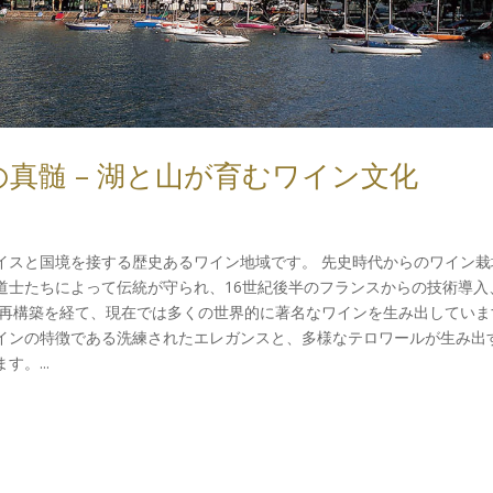
真髄 – 湖と山が育むワイン文化
イスと国境を接する歴史あるワイン地域です。 先史時代からのワイン栽
道士たちによって伝統が守られ、16世紀後半のフランスからの技術導入
の再構築を経て、現在では多くの世界的に著名なワインを生み出していま
インの特徴である洗練されたエレガンスと、多様なテロワールが生み出
。...