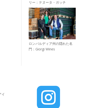
リー：テヌータ・ガッチ
ロンバルディア州の隠れた名
門：Giorgi Wines

アイ