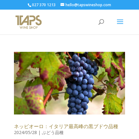
027 370 1213
hello@tapswineshop.com
ネッビオーロ：イタリア最高峰の黒ブドウ品種
2024/05/28
|
ぶどう品種